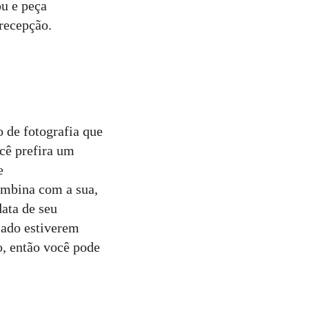
u e peça
recepção.
o de fotografia que
ocê prefira um
e
ombina com a sua,
data de seu
sado estiverem
o, então você pode