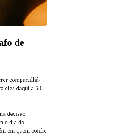
afo de
erer compartilhá-
a eles daqui a 50
ma decisão
a o dia do
uém em quem confie