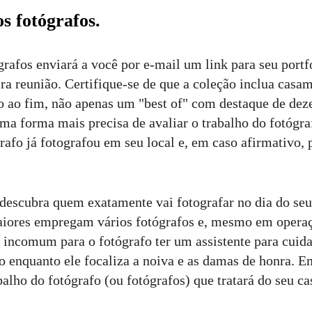
os fotógrafos.
grafos enviará a você por e-mail um link para seu port
ra reunião. Certifique-se de que a coleção inclua casa
io ao fim, não apenas um "best of" com destaque de de
uma forma mais precisa de avaliar o trabalho do fotógra
rafo já fotografou em seu local e, em caso afirmativo, 
 descubra quem exatamente vai fotografar no dia do se
aiores empregam vários fotógrafos e, mesmo em oper
é incomum para o fotógrafo ter um assistente para cuida
o enquanto ele focaliza a noiva e as damas de honra. E
balho do fotógrafo (ou fotógrafos) que tratará do seu c