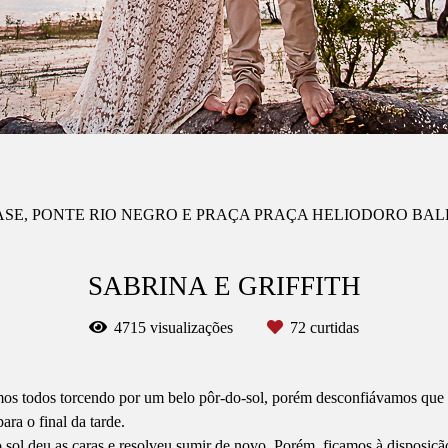
ASE, PONTE RIO NEGRO E PRAÇA PRAÇA HELIODORO BA
SABRINA E GRIFFITH
4715
visualizações
72
curtidas
mos todos torcendo por um belo pôr-do-sol, porém desconfiávamos que iri
ra o final da tarde.
ol deu as caras e resolveu sumir de novo. Porém, ficamos à disposição