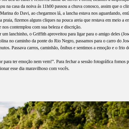
ou na casa da noiva ás 11h00 passou a chuva conosco, assim que o cli
Marina do Davi, ao chegarmos lá, a lancha estava nos aguardando, então
praia, fizemos alguns cliques na pouca areia que restava em meio a en
 e nos contemplou com sua beleza e discrição.
um lanchinho, o Griffith aproveitou para ligar para o amigo deles (Jos
ina no caminho da ponte do Rio Negro, passamos para o carro do José
utos. Passava carros, caminhão, ônibus e sentimos a emoção e o frio
for para ter emoção nem vem!”. Para fechar a sessão fotográfica fomos p
cionar esse dia maravilhoso com vocês.